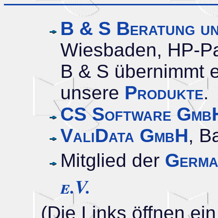
B & S Beratung u
Wiesbaden, HP-Pa
B & S übernimmt ex
unsere
Produkte
.
CS Software Gm
ValiData GmbH
, B
Mitglied der
Germa
e.V.
(Die Links öffnen ei