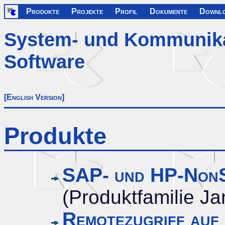
Produkte
Projekte
Profil
Dokumente
Downl
System- und Kommunika
Software
[English Version]
Produkte
SAP- und HP-NonS
(Produktfamilie Ja
Remotezugriff au